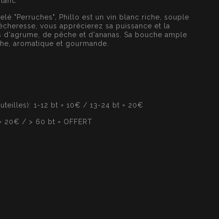
blanc
elé "Perruches", Phillo est un vin blanc riche, souple
sécheresse, vous apprécierez sa puissance et la
es d'agrume, de pêche et d'ananas. Sa bouche ample
aîche, aromatique et gourmande.
outeilles): 1-12 bt = 10€ / 13-24 bt = 20€
t = 20€ / > 60 bt = OFFERT