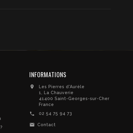
INFORMATIONS

Les Pierres d'Aurèle
1, La Chauverie
41400 Saint-Georges-sur-Cher
France

02 54 75 94 73
n

Contact
 ?