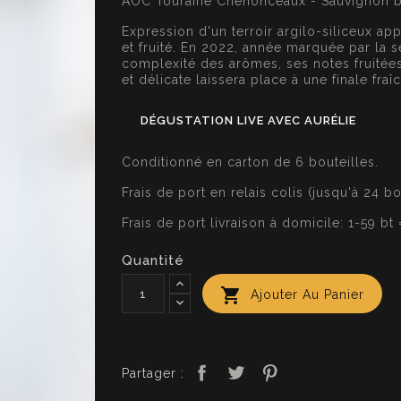
AOC Touraine Chenonceaux - Sauvignon 
Expression d'un terroir argilo-siliceux app
et fruité. En 2022, année marquée par la 
complexité des arômes, ses notes fruité
et délicate laissera place à une finale fr
DÉGUSTATION LIVE AVEC AURÉLIE
Conditionné en carton de 6 bouteilles.
Frais de port en relais colis (jusqu'à 24 b
Frais de port livraison à domicile: 1-59 b
Quantité

Ajouter Au Panier
Partager :